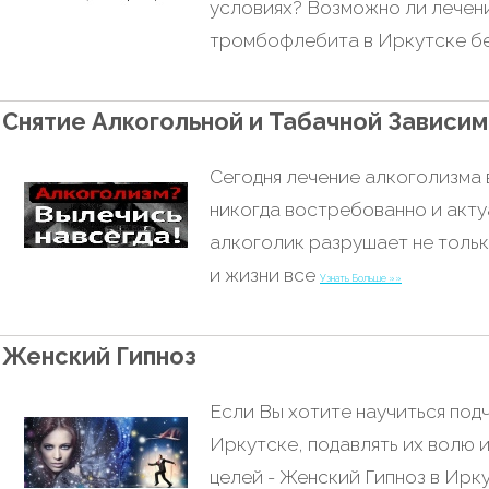
условиях? Возможно ли лечен
тромбофлебита в Иркутске б
Снятие Алкогольной и Табачной Зависи
Сегодня лечение алкоголизма 
никогда востребованно и акту
алкоголик разрушает не тольк
и жизни все
Узнать Больше »»
Женский Гипноз
Если Вы хотите научиться под
Иркутске, подавлять их волю и
целей - Женский Гипноз в Ирку